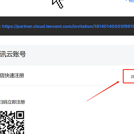
：
https://partner.cloud.tencent.com/invitation/18140140005f99