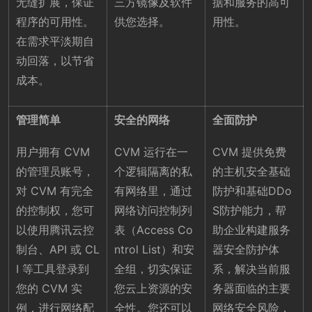
无缝扩展，保证
三方镜像及软件
据和服务的高可
程序的可用性。
供您选择。
用性。
在需求平淡期自
动回落，以节省
成本。
管理简单
安全的网络
全面防护
用户拥有 CVM
CVM 运行在一
CVM 提供免费
的管理员账号，
个逻辑隔离的私
的主机安全基础
对 CVM 有完全
有网络里，通过
防护和基础DDo
的控制权，您可
网络访问控制列
S防护能力，帮
以使用腾讯云控
表（Access Co
助企业构建服务
制台、API 或 CL
ntrol List）和安
器安全防护体
I 等工具登录到
全组，切实保证
系，解决当前服
您的 CVM 实
您云上资源的安
务器面临的主要
例，进行网络配
全性。您还可以
网络安全风险，