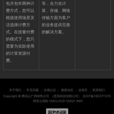
包月包年两种计
等，合力在计
费方式，您可以
算、存储、网络
根据使用场景灵
传输方面为客户
活选择计费方
的业务提供完善
式。在按量付费
的解决方案。
的模式下，您只
需要为实际使用
的计算资源付
费。
关于我们
常见问题
合规认证
最新动态
业务区
联系我们
Copyright ©
腾讯云广西销售公司
（思异科技有限公司）
京ICP备16037112号
阿里云国际
CMCLOUD
CMQY
AWS